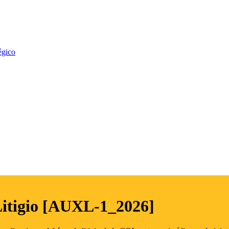
égico
Litigio [AUXL-1_2026]