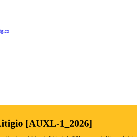
égico
Litigio [AUXL-1_2026]