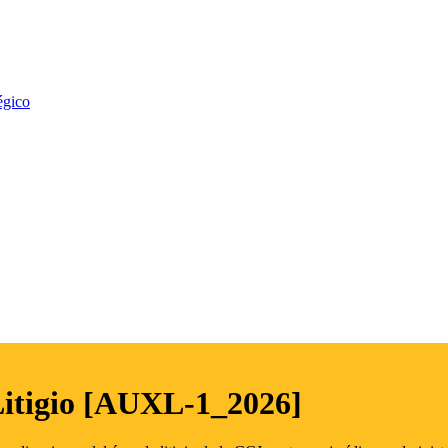
égico
Litigio [AUXL-1_2026]