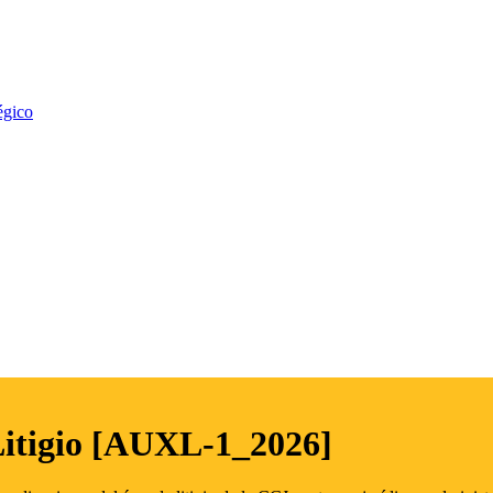
égico
Litigio [AUXL-1_2026]