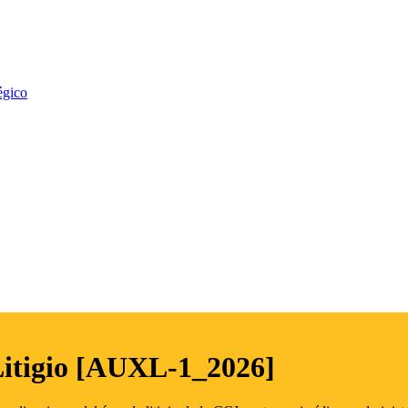
égico
Litigio [AUXL-1_2026]