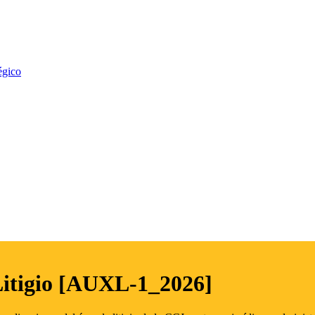
égico
Litigio [AUXL-1_2026]