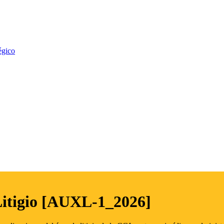
égico
Litigio [AUXL-1_2026]