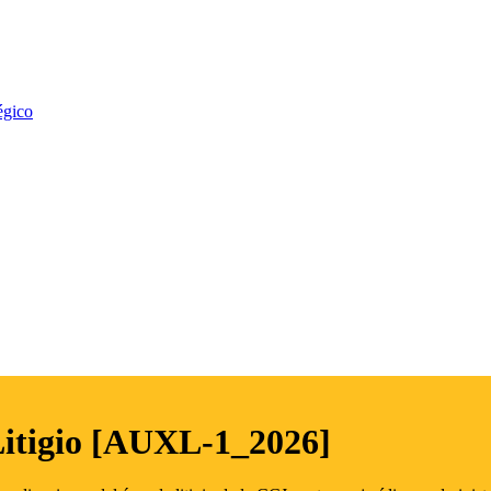
égico
Litigio [AUXL-1_2026]