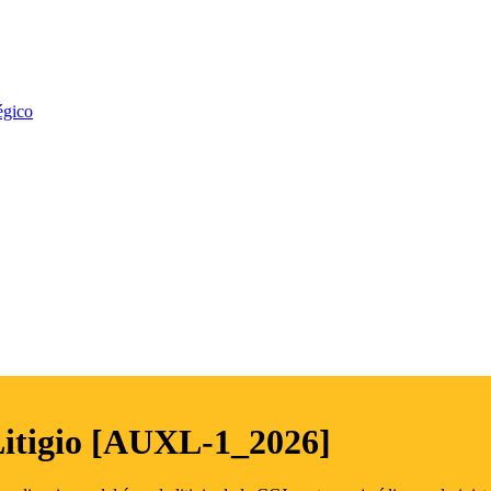
égico
Litigio [AUXL-1_2026]