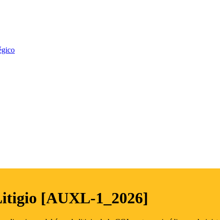
égico
Litigio [AUXL-1_2026]