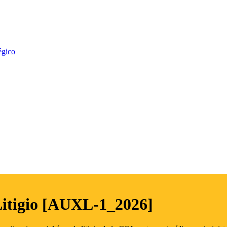
égico
Litigio [AUXL-1_2026]