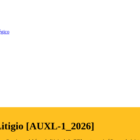
égico
Litigio [AUXL-1_2026]