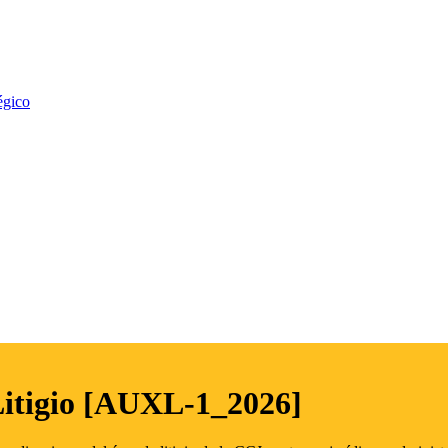
égico
Litigio [AUXL-1_2026]