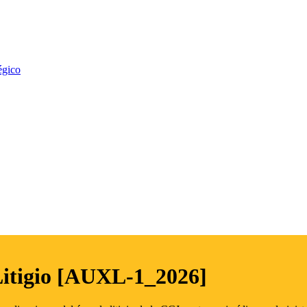
égico
Litigio [AUXL-1_2026]