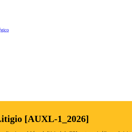
égico
Litigio [AUXL-1_2026]