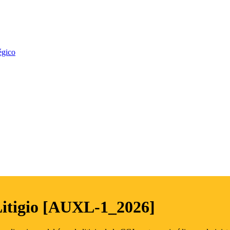
égico
Litigio [AUXL-1_2026]