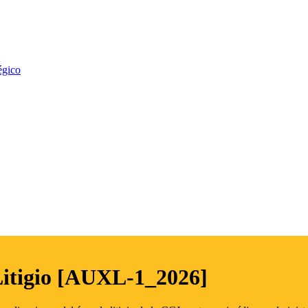
égico
Litigio [AUXL-1_2026]