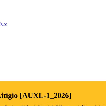
égico
Litigio [AUXL-1_2026]