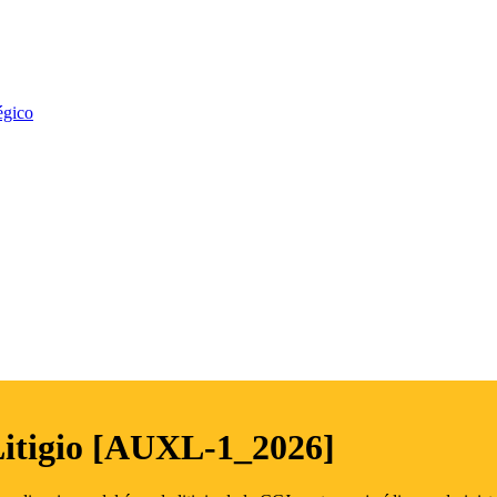
égico
Litigio [AUXL-1_2026]