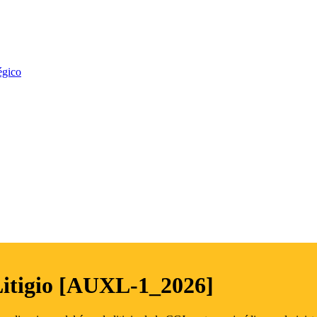
égico
Litigio [AUXL-1_2026]