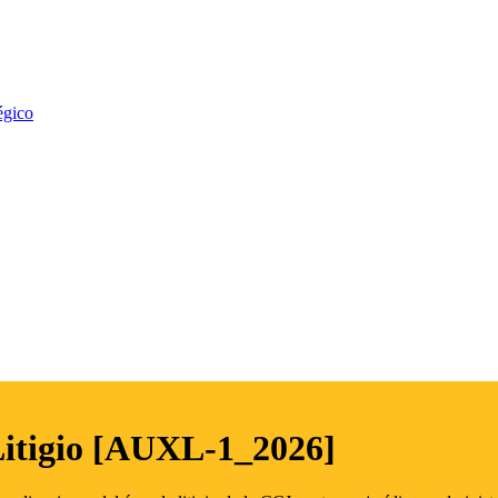
égico
Litigio [AUXL-1_2026]