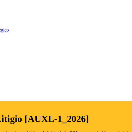
égico
Litigio [AUXL-1_2026]