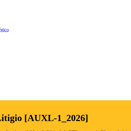
égico
Litigio [AUXL-1_2026]