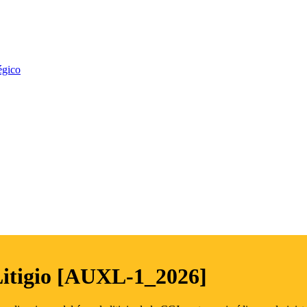
égico
Litigio [AUXL-1_2026]