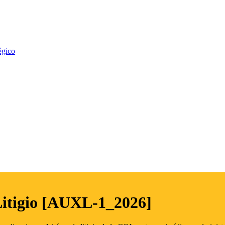
égico
Litigio [AUXL-1_2026]