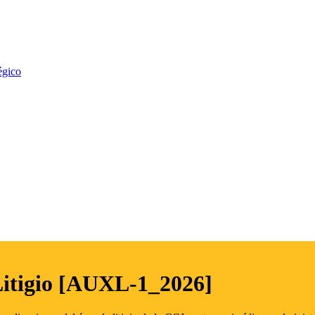
égico
Litigio [AUXL-1_2026]