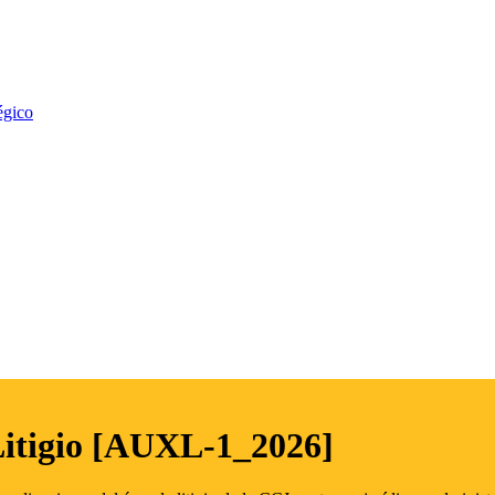
égico
Litigio [AUXL-1_2026]