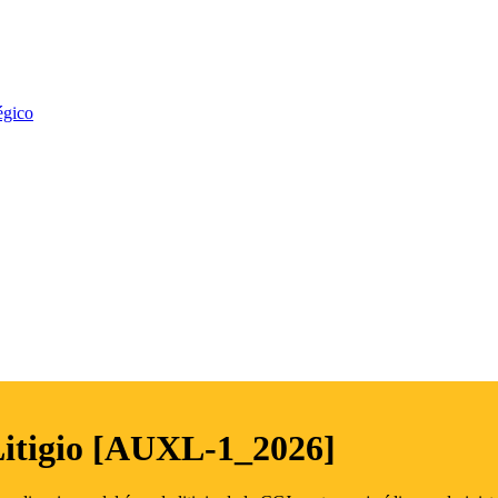
égico
Litigio [AUXL-1_2026]