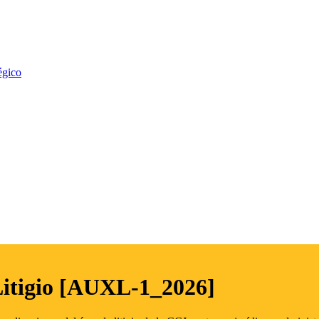
égico
Litigio [AUXL-1_2026]