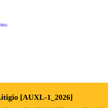
égico
Litigio [AUXL-1_2026]