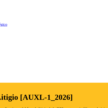
égico
Litigio [AUXL-1_2026]