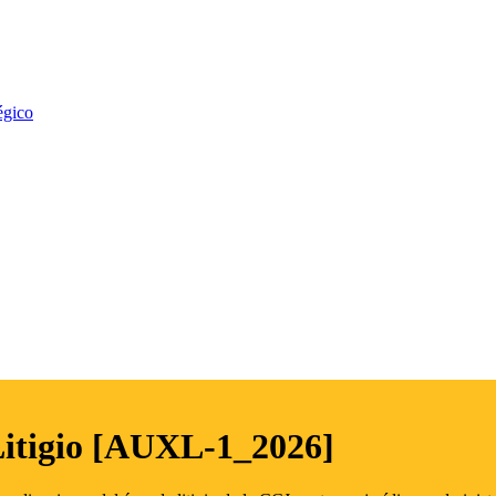
égico
Litigio [AUXL-1_2026]