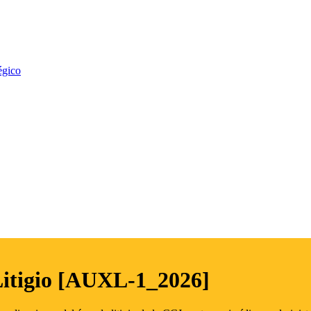
égico
Litigio [AUXL-1_2026]