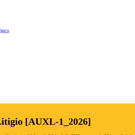
égico
Litigio [AUXL-1_2026]