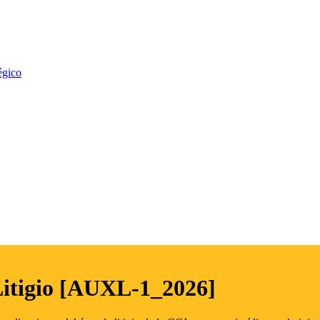
égico
Litigio [AUXL-1_2026]