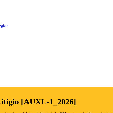
égico
Litigio [AUXL-1_2026]