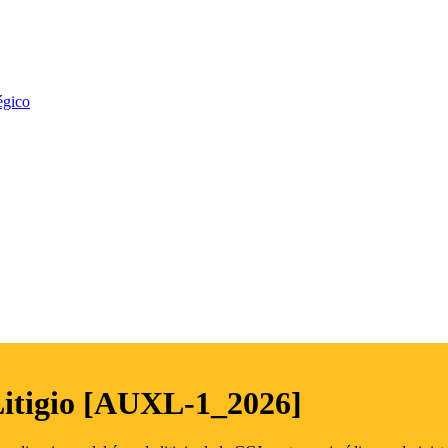
égico
Litigio [AUXL-1_2026]