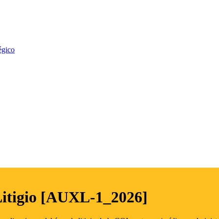
égico
Litigio [AUXL-1_2026]