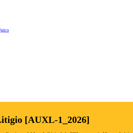
égico
Litigio [AUXL-1_2026]