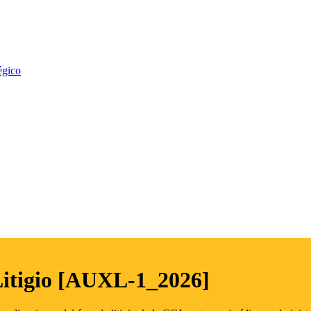
égico
Litigio [AUXL-1_2026]