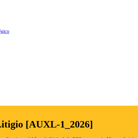
égico
Litigio [AUXL-1_2026]