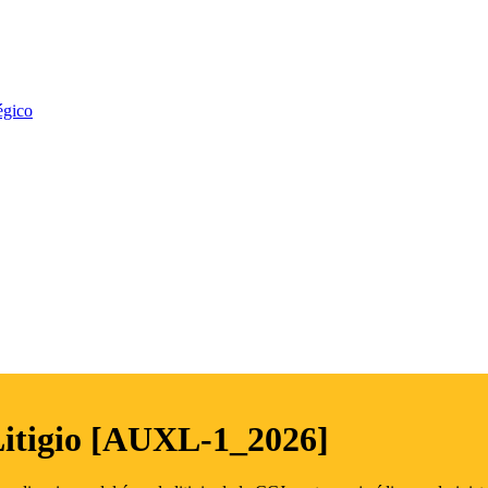
égico
Litigio [AUXL-1_2026]