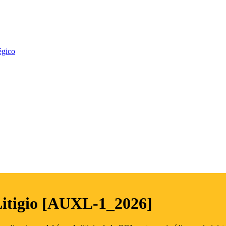
égico
Litigio [AUXL-1_2026]