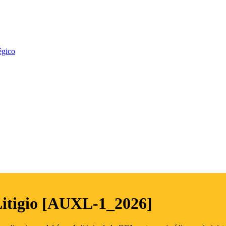
égico
Litigio [AUXL-1_2026]