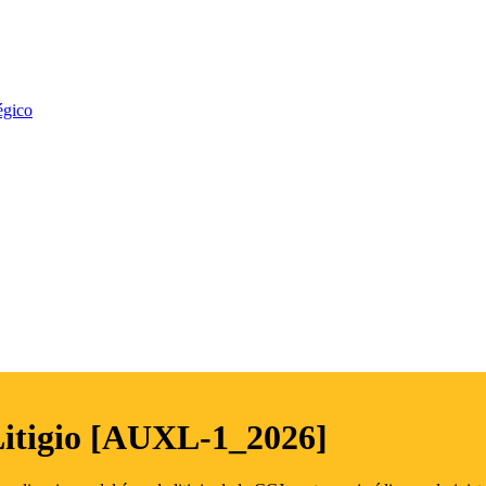
égico
Litigio [AUXL-1_2026]