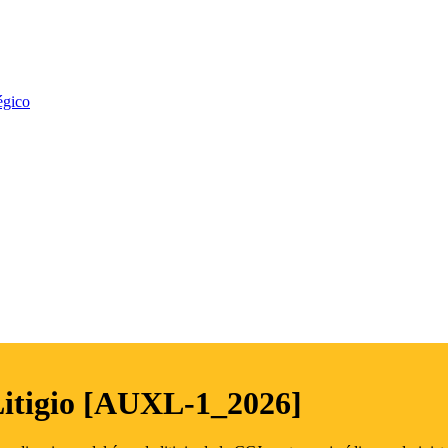
égico
Litigio [AUXL-1_2026]