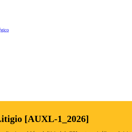
égico
Litigio [AUXL-1_2026]