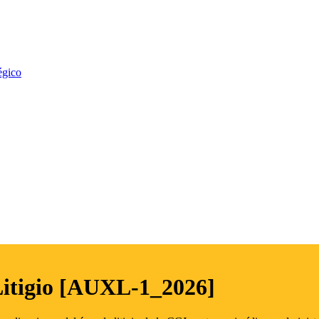
égico
Litigio [AUXL-1_2026]