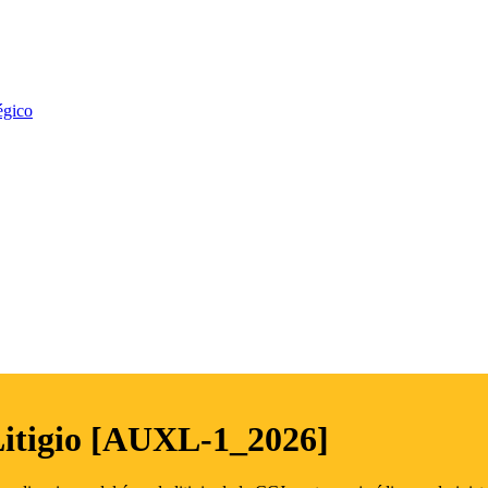
égico
Litigio [AUXL-1_2026]