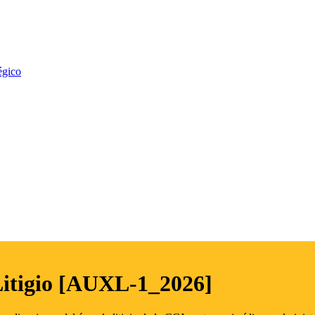
égico
Litigio [AUXL-1_2026]